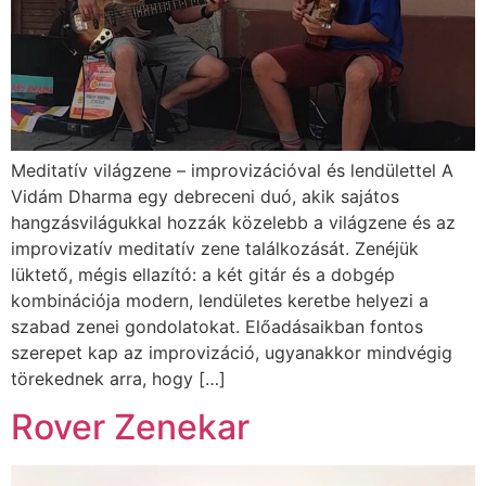
Meditatív világzene – improvizációval és lendülettel A
Vidám Dharma egy debreceni duó, akik sajátos
hangzásvilágukkal hozzák közelebb a világzene és az
improvizatív meditatív zene találkozását. Zenéjük
lüktető, mégis ellazító: a két gitár és a dobgép
kombinációja modern, lendületes keretbe helyezi a
szabad zenei gondolatokat. Előadásaikban fontos
szerepet kap az improvizáció, ugyanakkor mindvégig
törekednek arra, hogy […]
Rover Zenekar