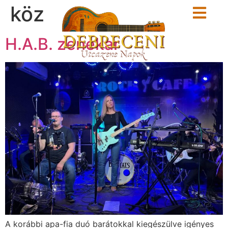
köz
H.A.B. zenekar
A korábbi apa-fia duó barátokkal kiegészülve igényes