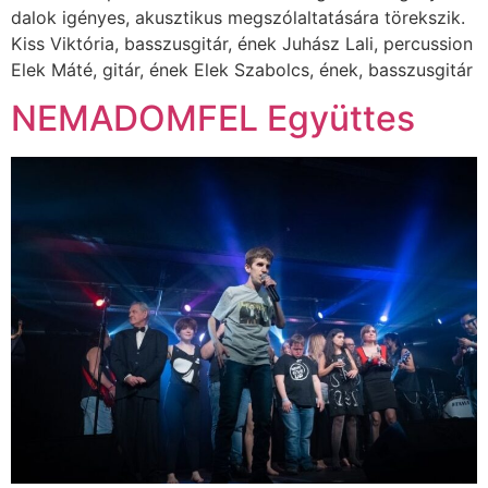
dalok igényes, akusztikus megszólaltatására törekszik.
Kiss Viktória, basszusgitár, ének Juhász Lali, percussion
Elek Máté, gitár, ének Elek Szabolcs, ének, basszusgitár
NEMADOMFEL Együttes