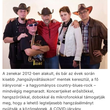
A zenekar 2012-ben alakult, és bár az évek során
kisebb „hangsúlyváltásokon” mentek keresztül, a fő
irányvonal – a hagyományos country-blues-rock –
mindvégig megmaradt. Koncertjeiket erősítőkkel,
hangszórókkal, dobokkal és mikrofonokkal támogatják
meg, hogy a lehető legteljesebb hangzásélményt
nyújtsák a közönségnek. A COVID-járvány