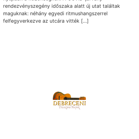
rendezvényszegény időszaka alatt új utat találtak
maguknak: néhány egyedi ritmushangszerrel
felfegyverkezve az utcára vitték […]
OLDALTÉRKÉP
KAPCSOLAT
A fesztivál
Email: info@demki.hu
Fellépők
Tel.: + 36 20 552 0065
Programok
GY.I.K.
A debreceniutcazenenapok.hu oldal üzemeltetője a
DEMKI Debreceni Művelődési Központ és Ifjúsági Ház
Nonprofit Kft.